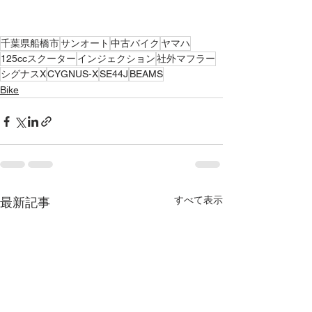
千葉県船橋市
サンオート
中古バイク
ヤマハ
125ccスクーター
インジェクション
社外マフラー
シグナスX
CYGNUS-X
SE44J
BEAMS
Bike
すべて表示
最新記事