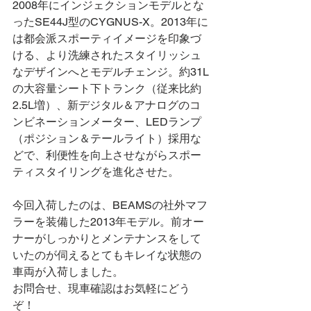
2008年にインジェクションモデルとな
ったSE44J型のCYGNUS-X。2013年に
は都会派スポーティイメージを印象づ
ける、より洗練されたスタイリッシュ
なデザインへとモデルチェンジ。約31L
の大容量シート下トランク（従来比約
2.5L増）、新デジタル＆アナログのコ
ンビネーションメーター、LEDランプ
（ポジション＆テールライト）採用な
どで、利便性を向上させながらスポー
ティスタイリングを進化させた。
今回入荷したのは、BEAMSの社外マフ
ラーを装備した2013年モデル。前オー
ナーがしっかりとメンテナンスをして
いたのが伺えるとてもキレイな状態の
車両が入荷しました。
お問合せ、現車確認はお気軽にどう
ぞ！