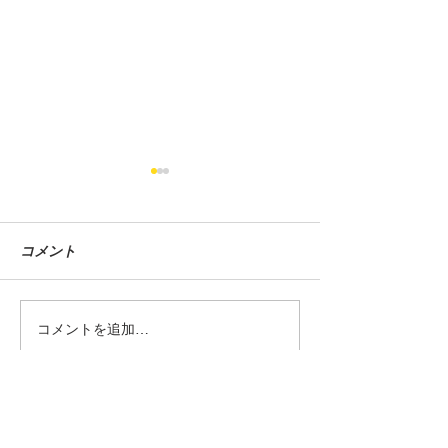
コメント
グラストラッカービッグ
シャドウカスタム
コメントを追加…
ボーイ中古車入荷しまし
車入荷しました
た！
Shop