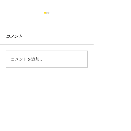
コメント
グラストラッカービッグ
シャドウカスタム
コメントを追加…
ボーイ中古車入荷しまし
車入荷しました
た！
Shop
Information
SUNAUTO
FUNABASHI
営業時間／11：00～20：00 定
休日／毎週水曜・第三日曜