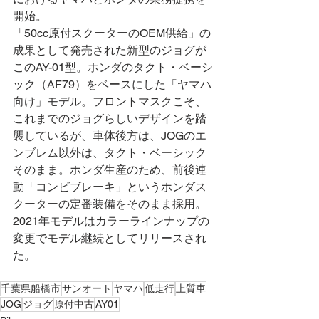
開始。
「50cc原付スクーターのOEM供給」の
成果として発売された新型のジョグが
このAY-01型。ホンダのタクト・ベーシ
ック（AF79）をベースにした「ヤマハ
向け」モデル。フロントマスクこそ、
これまでのジョグらしいデザインを踏
襲しているが、車体後方は、JOGのエ
ンブレム以外は、タクト・ベーシック
そのまま。ホンダ生産のため、前後連
動「コンビブレーキ」というホンダス
クーターの定番装備をそのまま採用。
2021年モデルはカラーラインナップの
変更でモデル継続としてリリースされ
た。
千葉県船橋市
サンオート
ヤマハ
低走行
上質車
JOG
ジョグ
原付中古
AY01