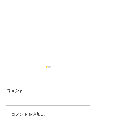
コメント
グラストラッカービッグ
シャドウカスタム
コメントを追加…
ボーイ中古車入荷しまし
車入荷しました
た！