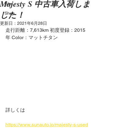
Majesty S 中古車入荷しま
Bike
した！
Shop
更新日：
2021年6月28日
走行距離：7,613km 初度登録：2015
年 Color：マットチタン
詳しくは
https://www.sunauto.jp/majesty-s-used