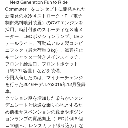
「Next Generation Fun to Ride  
Commuter」をコンセプトに開発された
新開発の水冷４ストローク・FI（電子
制御燃料噴射装置）のCVTエンジンを
採用。時計付きのスポーティな３連メ
ーター、LEDポジションランプ、LED
テールライト、可動式アルミ製コンビ
ニフック（最大荷重３kg）、盗難抑止
キーシャッター付きメインスイッチ、
フロント給油口、フロントポケット
（約2.7L容量）などを装備。
今回入荷したのは、マイナーチェンジ
を行った2016モデルの2015年12月登録
車。
クッション厚を増加した柔らかいタン
デムシートと快適な乗り心地とするた
め前後サスペンションの変更やポジシ
ョンランプの質感向上（LED片側６個
→10個へ、レンズカット織り込み）な