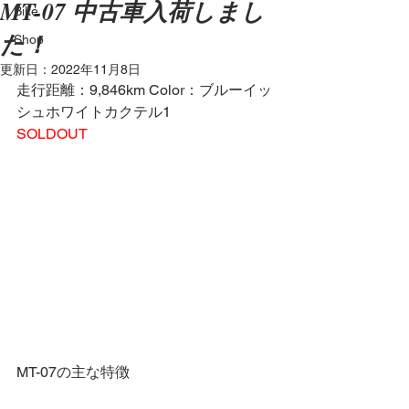
MT-07 中古車入荷しまし
Bike
た！
Shop
更新日：
2022年11月8日
走行距離：9,846km Color：ブルーイッ
シュホワイトカクテル1 
SOLDOUT
MT-07の主な特徴