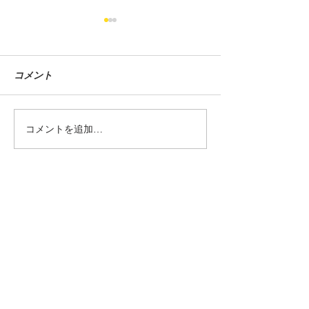
コメント
グラストラッカービッグ
シャドウカスタム
コメントを追加…
ボーイ中古車入荷しまし
車入荷しました
た！
Shop
Information
SUNAUTO
FUNABASHI
営業時間／11：00～20：00 定
休日／毎週水曜・第三日曜
※上記営業時間内でも外出している場合も