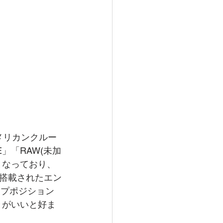
メリカンクルー
」「RAW(未加
となっており、
搭載されたエン
ップポジション
きがいいと好ま