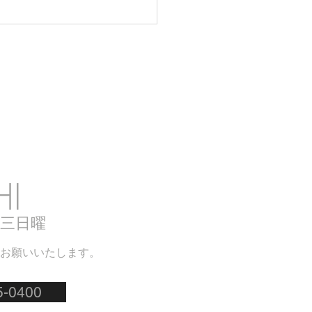
ドウカスタム400 中古車
しました！
ion
HI
第三日曜
お願いいたします。
5-0400