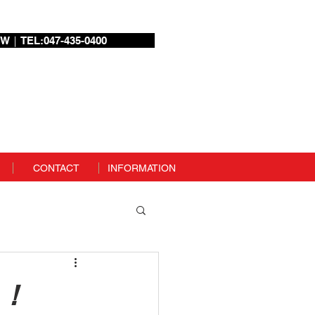
W｜TEL:047-435-0400
ログイン
CONTACT
INFORMATION
た！