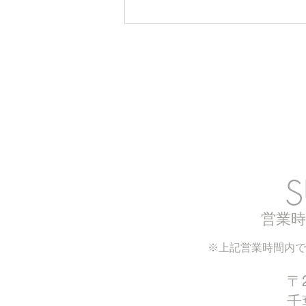
CT125ハンターカブ 中古車
入荷しました！
Sh
S
営業時
※上記営業時間内で
〒2
千