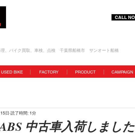
CALL NO
Bike Shop
修理、バイク買取、車検、点検 千葉県船橋市 サンオート船橋
USED BIKE
FACTORY
PRODUCT
CAMPAIGN
月15日
読了時間: 1分
250 ABS 中古車入荷しまし