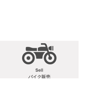
の
転
(税
限
可
込)
定
お
走
モ
見
行：
デ
積
1,622km
ル
も
車
必
り
台
ず
は
番
ご
お
号
来
気
(下
店
軽
3
の
に
桁)：
上、
ど
902
現
Sell
う
車
ぞ！
バイク販売
便
確
利
認
な
お
カ
ね
ゴ
が
付
い
き
し