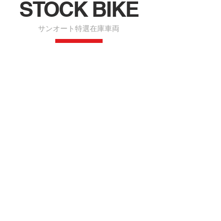
STOCK BIKE
サンオート特選在庫車両
KATANA
車
両
本
体
価
格：
1,290,000
円
(税
込)
走
行：
5,476km