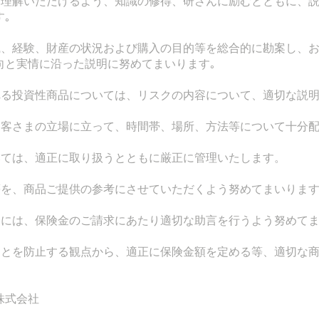
分ご理解いただけるよう、知識の修得、研さんに励むとともに、
｡
知識、経験、財産の状況および購入の目的等を総合的に勘案し、
向と実情に沿った説明に努めてまいります｡
れる投資性商品については、リスクの内容について、適切な説明
お客さまの立場に立って、時間帯、場所、方法等について十分配
いては、適正に取り扱うとともに厳正に管理いたします。
等を、商品ご提供の参考にさせていただくよう努めてまいりま
合には、保険金のご請求にあたり適切な助言を行うよう努めてま
ることを防止する観点から、適正に保険金額を定める等、適切な
株式会社