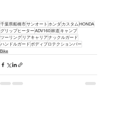
千葉県船橋市
サンオート
ホンダ
カスタム
HONDA
グリップヒーター
ADV160
林道
キャンプ
ツーリング
リアキャリア
ナックルガード
ハンドルガード
ボディプロテクションバー
Bike
すべて表示
最新記事